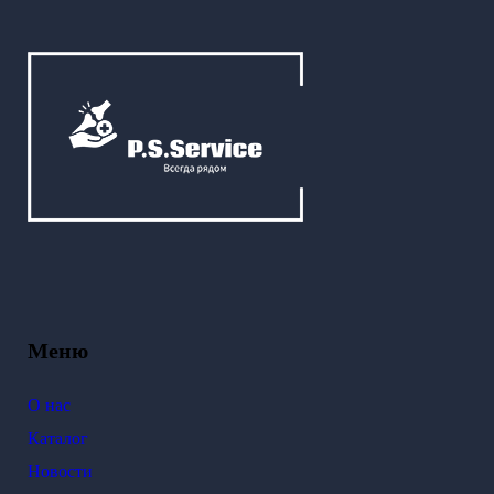
Меню
О нас
Каталог
Новости